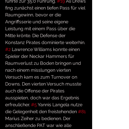
führte zur 35:0 Führung. 
#19
 Ali Drews 
fing zunächst einen tiefen Pass für viel 
Raumgewinn, bevor er die 
Angriffsserie und seine eigene 
Leistung mit einem Pass über die 
Mitte krönte. Die Defense der 
Konstanz Pirates dominierte weiterhin. 
#2
 Lawrence Williams konnte einen 
Spieler der Neckar Hammers für 
Raumverlust zu Boden bringen und 
nach einem misslungen vierten 
Versuch kam es zum Turnover on 
Downs. Den vierten Versuch musste 
auch die Offense der Pirates 
ausspielen, doch war das Ergebnis 
erfreulicher. 
#5
 Yannis Langela nutze 
die Gelegenheit den freistehenden 
#81
Marius Zeiher zu bedienen. Der 
anschließende PAT war wie alle 