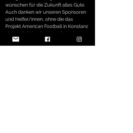
wünschen für die Zukunft alles Gute. 
Auch danken wir unseren Sponsoren 
und Helfer/innen, ohne die das 
Projekt American Football in Konstanz 
nicht möglich wäre. Vor allem aber 
bedanken wir uns bei unseren Fans, 
die uns nicht nur bei den Heimspielen, 
sondern auch in der Ferne tatkräftig 
und lautstark unterstützt haben. Die 
Saison 2022 ist vorbei und die 
Konstanz Pirates gehen nun erst 
einmal in die wohlverdiente 
Sommerpause. Wir freuen uns euch 
auch nächstes Jahr, dann in der 
Oberliga Baden-Württemberg, erneut 
begrüßen zu dürfen, wenn es wieder 
heißt…