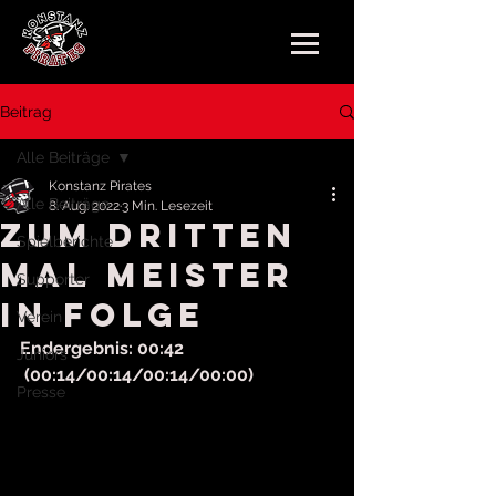
Beitrag
Alle Beiträge
Konstanz Pirates
Alle Beiträge
8. Aug. 2022
3 Min. Lesezeit
Zum dritten
Spielberichte
Mal Meister
Supporter
in Folge
Verein
Endergebnis: 00:42
Juniors
 (00:14/00:14/00:14/00:00)
Presse