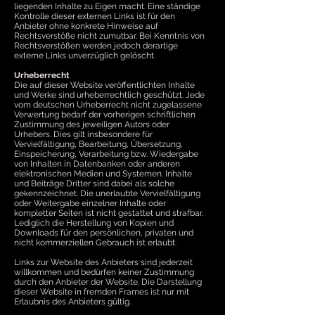
liegenden Inhalte zu Eigen macht. Eine ständige
Kontrolle dieser externen Links ist für den
Anbieter ohne konkrete Hinweise auf
Rechtsverstöße nicht zumutbar. Bei Kenntnis von
Rechtsverstößen werden jedoch derartige
externe Links unverzüglich gelöscht.
Urheberrecht
Die auf dieser Website veröffentlichten Inhalte
und Werke sind urheberrechtlich geschützt. Jede
vom deutschen Urheberrecht nicht zugelassene
Verwertung bedarf der vorherigen schriftlichen
Zustimmung des jeweiligen Autors oder
Urhebers. Dies gilt insbesondere für
Vervielfältigung, Bearbeitung, Übersetzung,
Einspeicherung, Verarbeitung bzw. Wiedergabe
von Inhalten in Datenbanken oder anderen
elektronischen Medien und Systemen. Inhalte
und Beiträge Dritter sind dabei als solche
gekennzeichnet. Die unerlaubte Vervielfältigung
oder Weitergabe einzelner Inhalte oder
kompletter Seiten ist nicht gestattet und strafbar.
Lediglich die Herstellung von Kopien und
Downloads für den persönlichen, privaten und
nicht kommerziellen Gebrauch ist erlaubt.
Links zur Website des Anbieters sind jederzeit
willkommen und bedürfen keiner Zustimmung
durch den Anbieter der Website. Die Darstellung
dieser Website in fremden Frames ist nur mit
Erlaubnis des Anbieters gültig.