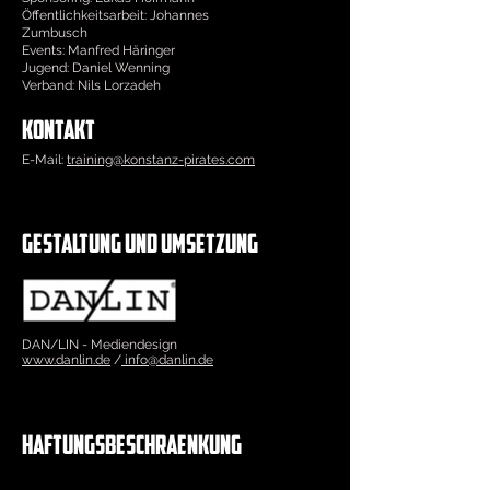
Öffentlichkeitsarbeit: Johannes
Zumbusch
Events: Manfred Häringer
Jugend: Daniel Wenning
Verband: Nils Lorzadeh
KONTAKT
E-Mail:
training@konstanz-pirates.com
Gestaltung und Umsetzung
DAN/LIN - Mediendesign
www.danlin.de
/
info@danlin.de
Haftungsbeschraenkung