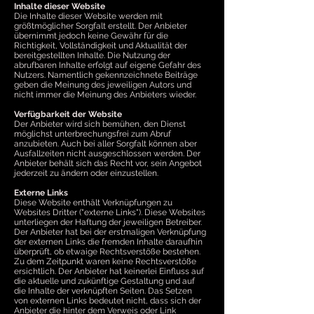
Inhalte dieser Website
Die Inhalte dieser Website werden mit
größtmöglicher Sorgfalt erstellt. Der Anbieter
übernimmt jedoch keine Gewähr für die
Richtigkeit, Vollständigkeit und Aktualität der
bereitgestellten Inhalte. Die Nutzung der
abrufbaren Inhalte erfolgt auf eigene Gefahr des
Nutzers. Namentlich gekennzeichnete Beiträge
geben die Meinung des jeweiligen Autors und
nicht immer die Meinung des Anbieters wieder.
Verfügbarkeit der Website
Der Anbieter wird sich bemühen, den Dienst
möglichst unterbrechungsfrei zum Abruf
anzubieten. Auch bei aller Sorgfalt können aber
Ausfallzeiten nicht ausgeschlossen werden. Der
Anbieter behält sich das Recht vor, sein Angebot
jederzeit zu ändern oder einzustellen.
Externe Links
Diese Website enthält Verknüpfungen zu
Websites Dritter ("externe Links"). Diese Websites
unterliegen der Haftung der jeweiligen Betreiber.
Der Anbieter hat bei der erstmaligen Verknüpfung
der externen Links die fremden Inhalte daraufhin
überprüft, ob etwaige Rechtsverstöße bestehen.
Zu dem Zeitpunkt waren keine Rechtsverstöße
ersichtlich. Der Anbieter hat keinerlei Einfluss auf
die aktuelle und zukünftige Gestaltung und auf
die Inhalte der verknüpften Seiten. Das Setzen
von externen Links bedeutet nicht, dass sich der
Anbieter die hinter dem Verweis oder Link