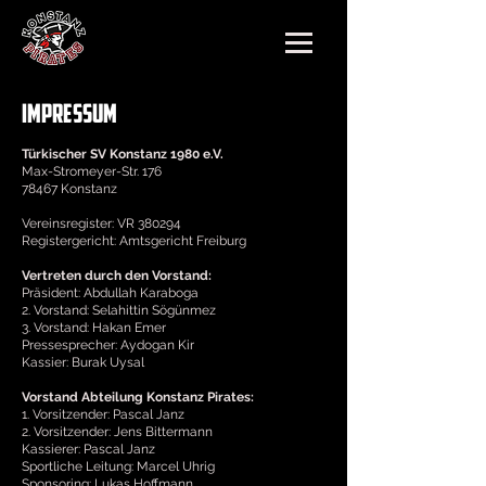
Impressum
Türkischer SV Konstanz 1980 e.V.
Max-Stromeyer-Str. 176
78467 Konstanz
Vereinsregister: VR 380294
Registergericht: Amtsgericht Freiburg
Vertreten durch den Vorstand:
Präsident: Abdullah Karaboga
2. Vorstand: Selahittin Sögünmez
3. Vorstand: Hakan Emer
Pressesprecher: Aydogan Kir
Kassier: Burak Uysal
Vorstand Abteilung Konstanz Pirates:
1.⁠ ⁠Vorsitzender: Pascal Janz
2.⁠ ⁠Vorsitzender: Jens Bittermann
Kassierer: Pascal Janz
Sportliche Leitung: Marcel Uhrig
Sponsoring: Lukas Hoffmann