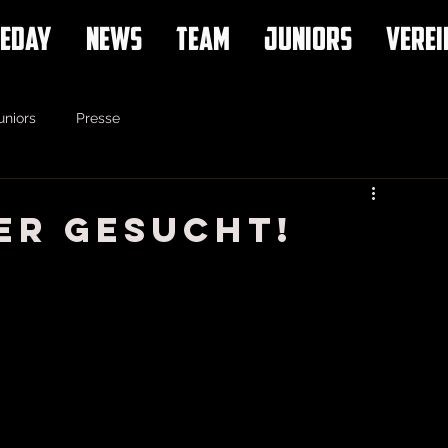
EDAY
NEWS
TEAM
JUNIORS
VEREI
uniors
Presse
er gesucht!