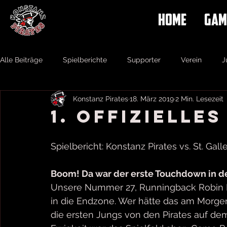
HOME
GAM
Alle Beiträge
Spielberichte
Supporter
Verein
J
Konstanz Pirates
18. März 2019
2 Min. Lesezeit
1. Offizielles
Spielbericht: Konstanz Pirates vs. St. Gal
Boom! Da war der erste Touchdown in de
Unsere Nummer 27, Runningback Robin Ru
in die Endzone. Wer hätte das am Morge
die ersten Jungs von den Pirates auf de