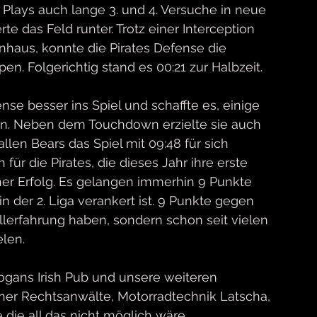
 Plays auch lange 3. und 4. Versuche in neue 
das Feld runter. Trotz einer Interception 
aus, konnte die Pirates Defense die 
n. Folgerichtig stand es 00:21 zur Halbzeit. 
nse besser ins Spiel und schaffte es, einige 
n. Neben dem Touchdown erzielte sie auch 
llen Bears das Spiel mit 09:48 für sich 
ür die Pirates, die dieses Jahr ihre erste 
iner Erfolg. Es gelangen immerhin 9 Punkte 
n der 2. Liga verankert ist. 9 Punkte gegen 
allerfahrung haben, sondern schon seit vielen 
len. 
gans Irish Pub und unsere weiteren 
ner Rechtsanwälte, Motorradtechnik Latscha, 
die all das nicht möglich wäre.