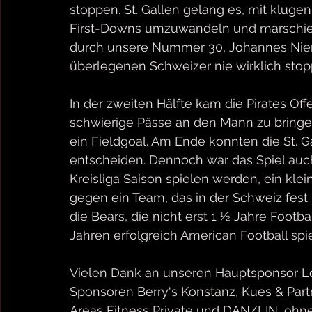
stoppen. St. Gallen gelang es, mit klugen
First-Downs umzuwandeln und marschierte 
durch unsere Nummer 30, Johannes Nienh
überlegenen Schweizer nie wirklich stoppe
In der zweiten Hälfte kam die Pirates Offe
schwierige Pässe an den Mann zu bringe
ein Fieldgoal. Am Ende konnten die St. Ga
entscheiden. Dennoch war das Spiel auch f
Kreisliga Saison spielen werden, ein kle
gegen ein Team, das in der Schweiz fest i
die Bears, die nicht erst 1 ½ Jahre Footb
Jahren erfolgreich American Football spie
Vielen Dank an unseren Hauptsponsor Lo
Sponsoren Berry‘s Konstanz, Kues & Part
Areas Fitness Private und DAN/LIN, ohne 